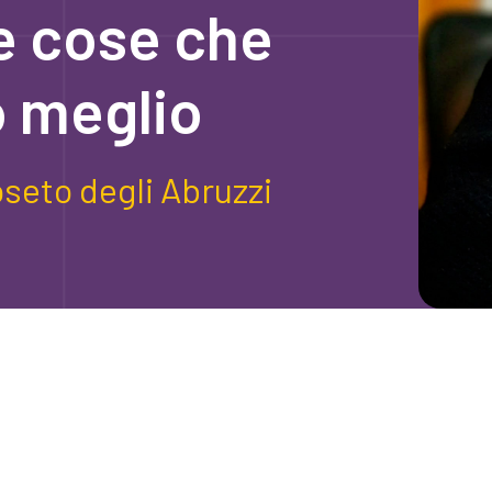
le cose che
 meglio
oseto degli Abruzzi