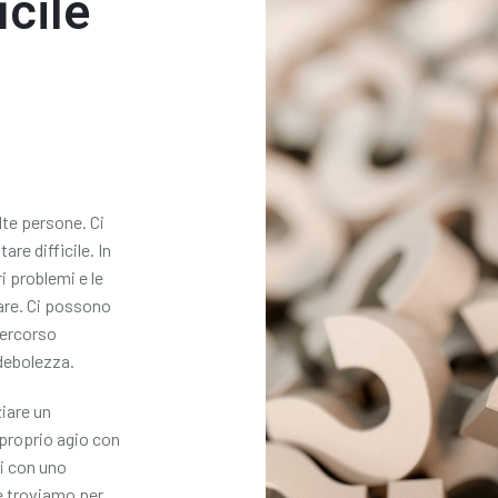
icile
te persone. Ci
re difficile. In
i problemi e le
tare. Ci possono
percorso
debolezza.
ziare un
 proprio agio con
ti con uno
e troviamo per