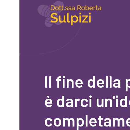
Home
Contattami ora
Il fine della
è darci un'i
completam