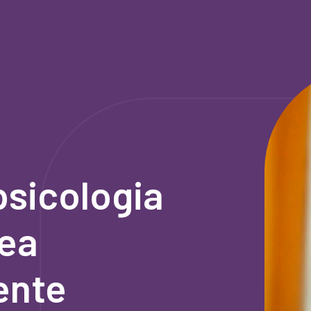
 psicologia
dea
ente