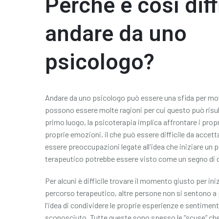
Perché è così diff
andare da uno
psicologo?
Andare da uno psicologo può essere una sfida per mol
possono essere molte ragioni per cui questo può risulta
primo luogo, la psicoterapia implica affrontare i propr
proprie emozioni, il che può essere difficile da accet
essere preoccupazioni legate all'idea che iniziare un 
terapeutico potrebbe essere visto come un segno di 
Per alcuni è difficile trovare il momento giusto per ini
percorso terapeutico, altre persone non si sentono a
l'idea di condividere le proprie esperienze e sentimen
sconosciuto. Tutte queste sono spesso le “scuse” ch