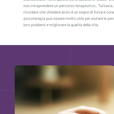
non intraprendere un percorso terapeutico.. Tuttavia
ricordare che chiedere aiuto è un segno di forza e cora
psicoterapia può essere molto utile per aiutare le per
loro problemi e migliorare la qualità della vita.