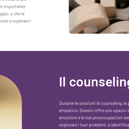
, è importante
ggio, e che la
sone a superare i
Il counselin
Durante le sessioni di counseling, l
empatico. Questo offre uno spazio sic
emozioni e le tue preoccupazioni senz
esplorare i tuoi problemi, a identifi