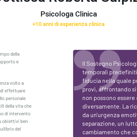
Psicologa Clinica
+10 anni di esperienza clinica
ampo della
supporto e
Il Sostegno Psicologi
temporali predefiniti
fiducia nella quale 
enza volto a
provi, affrontando si
di effettuare
non possono essere 
llo personale
diversamente. La ric
li della vita che
o di intervento
da un'urgenza emot
u obiettivi ben
separazione, un lutto
uilibrio del
cambiamento che co